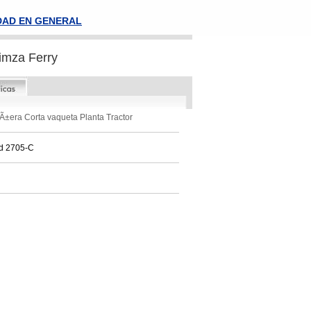
DAD EN GENERAL
imza Ferry
Ã±era Corta vaqueta Planta Tractor
d 2705-C