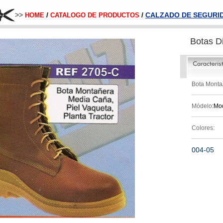
>>
/
/
CALZADO DE SEGURI
HOME
CATALOGO DE PRODUCTOS
Botas D
Bota Monta
Módelo
:Mo
Colores:
004-05